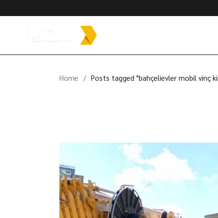
Skip
to
the
content
Home
Posts tagged "bahçelievler mobil vinç k