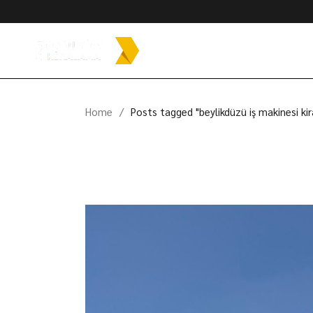
Skip
to
the
content
Home
Posts tagged "beylikdüzü iş makinesi ki