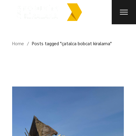
Skip
to
the
content
Home
Posts tagged "çatalca bobcat kiralama"