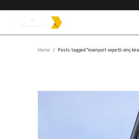
Skip
to
the
content
Home
Posts tagged "esenyurt sepetli vinç kir