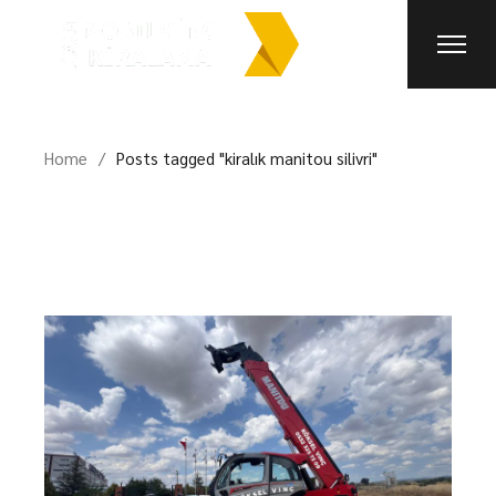
Skip
to
the
content
Home
Posts tagged "kiralık manitou silivri"