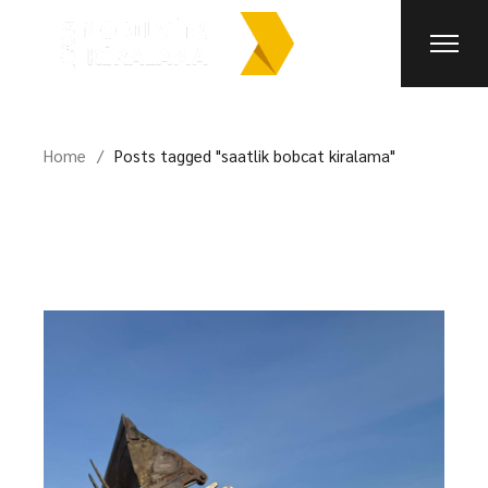
Skip
to
the
content
Home
Posts tagged "saatlik bobcat kiralama"