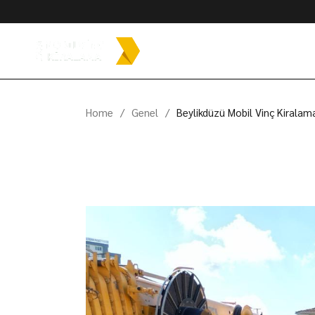
Skip
to
the
content
Home
Genel
Beylikdüzü Mobil Vinç Kiralama