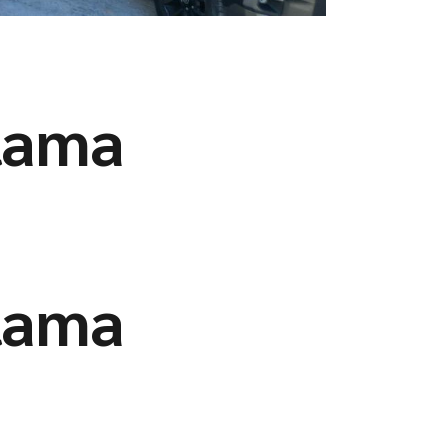
alama
alama